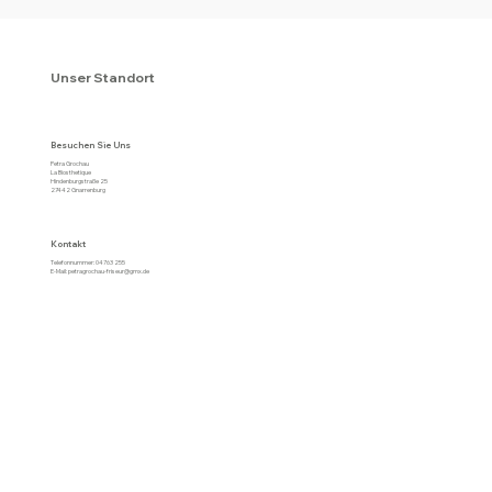
Unser Standort
Besuchen Sie Uns
Petra Grochau
La Biosthetique
Hindenburgstraße 25
27442 Gnarrenburg
Kontakt
Telefonnummer: 04763 255
E-Mail:
petragrochau-friseur@gmx.de