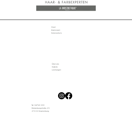
Start
Impressum
Datenschutz
Über uns
Galerie
Leistungen
Tel. 04763 255
Hindenburgstraße 25
27442 Gnarrenburg